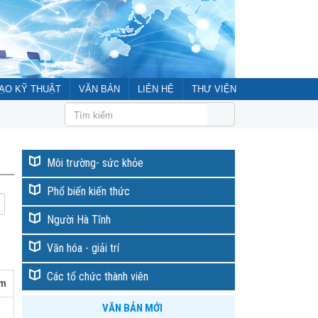
ẠO KỸ THUẬT
VĂN BẢN
LIÊN HỆ
THƯ VIỆN
IỆT LIỆT CHÀO MỪNG ĐẠI HỘI ĐẠI BIỂU LIÊN HIỆP CÁC HỘI KH&KT HÀ TĨNH LẦ
Môi trường- sức khỏe
Phổ biến kiến thức
Người Hà Tĩnh
Văn hóa - giải trí
Các tổ chức thành viên
èm
VĂN BẢN MỚI