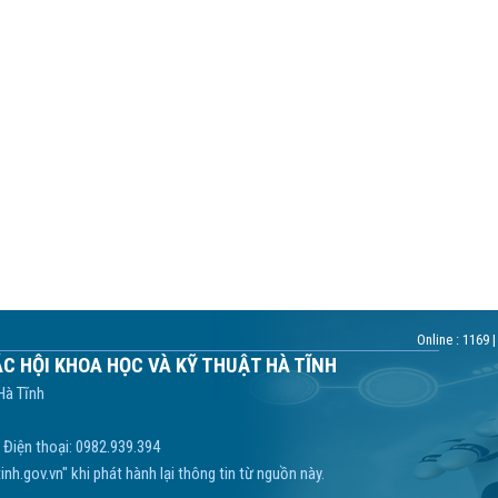
Online :
1169
|
ÁC HỘI KHOA HỌC VÀ KỸ THUẬT HÀ TĨNH
Hà Tĩnh
 Điện thoại: 0982.939.394
nh.gov.vn" khi phát hành lại thông tin từ nguồn này.