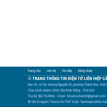
Trang chủ
Liên hệ
Hỏi đáp
Đăng nhập
© TRANG THÔNG TIN ĐIỆN TỬ LIÊN HIỆP C
Địa chỉ: số 60, đường Nguyễn Xí, phường Thành Sen, tỉnh 
Chịu trách nhiệm chính: Bùi Khắc Bằng - Chủ tịch
Thư ký: Bùi Thị Minh - Email: khoahochatinh@gmail.com -
® Ghi rõ nguồn "Husta Hà Tĩnh" hoặc "lienhiephoikhkt.hati