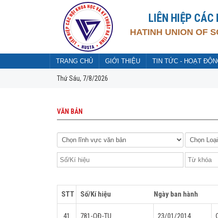
Đã kết nối EMC
LIÊN HIỆP CÁC
HATINH UNION OF 
TRANG CHỦ
GIỚI THIỆU
TIN TỨC - HOẠT ĐỘN
Thứ Sáu, 7/8/2026
VĂN BẢN
STT
Số/Kí hiệu
Ngày ban hành
41
781-QĐ-TU
23/01/2014