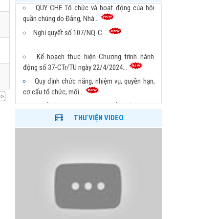
QUY CHẾ Tổ chức và hoạt động của hội
quần chúng do Đảng, Nhà...
Nghị quyết số 107/NQ-C...
Kế hoạch thực hiện Chương trình hành
động số 37-CTr/TU ngày 22/4/2024...
Quy định chức năng, nhiệm vụ, quyền hạn,
cơ cấu tổ chức, mối...
>>
Quyết định Ban hành Quy chế thi đua, khen
thưởng của Liên hiệp...
THƯ VIỆN VIDEO