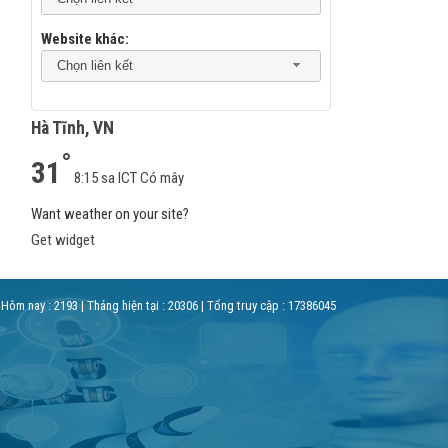
Website khác:
Chọn liên kết
Hà Tĩnh, VN
°
31
8:15 sa ICT
Có mây
Want weather on your site?
Get widget
 Hôm nay :
2193
| Tháng hiện tại :
20306
| Tổng truy cập :
17386045