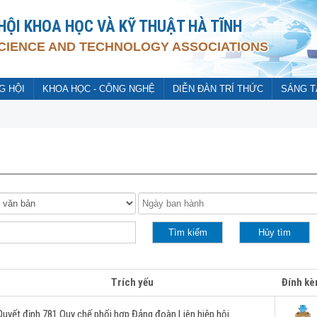
 HỘI KHOA HỌC VÀ KỸ THUẬT HÀ TĨNH
SCIENCE AND TECHNOLOGY ASSOCIATIONS
G HỘI
KHOA HỌC - CÔNG NGHỆ
DIỄN ĐÀN TRÍ THỨC
SÁNG T
NH
Trích yếu
Đính k
Quyết định 781 Quy chế phối hợp Đảng đoàn Liên hiệp hội