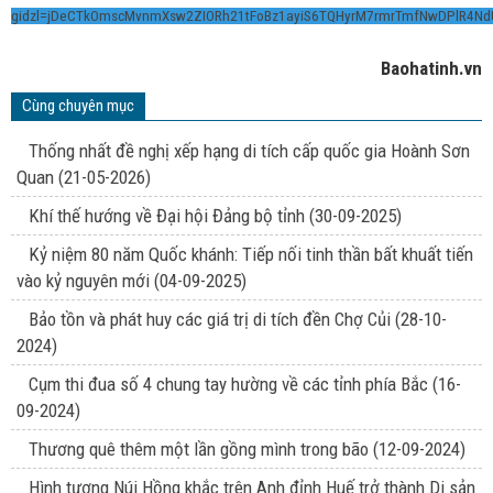
gidzl=jDeCTkOmscMvnmXsw2ZIORh21tFoBz1ayiS6TQHyrM7rmrTmfNwDPlR4N
Baohatinh.vn
Cùng chuyên mục
Thống nhất đề nghị xếp hạng di tích cấp quốc gia Hoành Sơn
Quan
(21-05-2026)
Khí thế hướng về Đại hội Đảng bộ tỉnh
(30-09-2025)
Kỷ niệm 80 năm Quốc khánh: Tiếp nối tinh thần bất khuất tiến
vào kỷ nguyên mới
(04-09-2025)
Bảo tồn và phát huy các giá trị di tích đền Chợ Củi
(28-10-
2024)
Cụm thi đua số 4 chung tay hường về các tỉnh phía Bắc
(16-
09-2024)
Thương quê thêm một lần gồng mình trong bão
(12-09-2024)
Hình tượng Núi Hồng khắc trên Anh đỉnh Huế trở thành Di sản