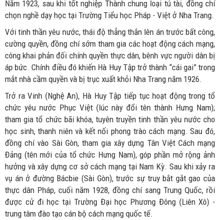
Năm 1923, sau khi tốt nghiệp Thành chung loại tú tài, đồng chí
chọn nghề dạy học tại Trường Tiểu học Pháp - Việt ở Nha Trang.
Với tinh thần yêu nước, thái độ thẳng thắn lên án trước bất công,
cường quyền, đồng chí sớm tham gia các hoạt động cách mạng,
công khai phản đối chính quyền thực dân, bênh vực người dân bị
áp bức. Chính điều đó khiến Hà Huy Tập trở thành “cái gai” trong
mắt nhà cầm quyền và bị trục xuất khỏi Nha Trang năm 1926.
Trở ra Vinh (Nghệ An), Hà Huy Tập tiếp tục hoạt động trong tổ
chức yêu nước Phục Việt (lúc này đổi tên thành Hưng Nam);
tham gia tổ chức bãi khóa, tuyên truyền tinh thần yêu nước cho
học sinh, thanh niên và kết nối phong trào cách mạng. Sau đó,
đồng chí vào Sài Gòn, tham gia xây dựng Tân Việt Cách mạng
Đảng (tên mới của tổ chức Hưng Nam), góp phần mở rộng ảnh
hưởng và xây dựng cơ sở cách mạng tại Nam Kỳ. Sau khi xảy ra
vụ án ở đường Bácbie (Sài Gòn), trước sự truy bắt gắt gao của
thực dân Pháp, cuối năm 1928, đồng chí sang Trung Quốc, rồi
được cử đi học tại Trường Đại học Phương Đông (Liên Xô) -
trung tâm đào tạo cán bộ cách mạng quốc tế.