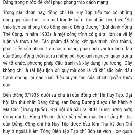
Đảng trong nước để khôi phục phong trào cách mạng.
Trong giai đoạn này, đồng chí Hà Huy Tập tiếp tục có những
đóng góp đặc biệt trên mặt trận lý luận. Tác phẩm tiêu biểu “Sơ
thảo lịch sử phong trào Cộng sản ở Đông Dương” (bút danh Hồng
Thế Công, in năm 1933) là một công trình có giá trị lớn cả về lý
luận và thực tiễn. Tác phẩm đã tổng kết quá trình hình thành,
phát triển của phong trào cách mạng, phân tích vai trò lãnh đạo
của Đảng, đồng thời rút ra những bài học kinh nghiệm quan trọng
về tổ chức, phương pháp đấu tranh và xây dựng lực lượng. Đây
không chỉ là tài liệu lịch sử quý mà còn là vũ khí sắc bén đấu
tranh chống lại các luận điệu xuyên tạc của chính quyền thực
dân.
Đến tháng 3/1935, dưới sự chủ trì của đồng chí Hà Huy Tập, Đại
hội lần thứ nhất Đảng Cộng sản Đông Dương được tiến hành ở
Ma Cao (Trung Quốc). Đại hội đã bầu ra BCH Trung ương mới;
đồng chí Lê Hồng Phong được bầu vắng mặt làm Tổng Bí thư
của Đảng, đồng chí Hà Huy Tập được bầu làm Thư ký Ban Chỉ
huy ở ngoài, kiêm Tổng Biên tập Tạp chí Bôn-sê-vích - cơ quan