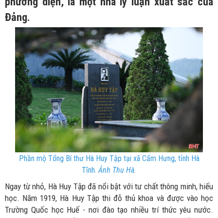
phương diện, là một nhà lý luận xuất sắc của
Đảng.
Phần mộ Tổng Bí thư Hà Huy Tập tại xã Cẩm Hưng, tỉnh Hà
Tĩnh.
Ảnh Thu Hà.
Ngay từ nhỏ, Hà Huy Tập đã nổi bật với tư chất thông minh, hiếu
học. Năm 1919, Hà Huy Tập thi đỗ thủ khoa và được vào học
Trường Quốc học Huế - nơi đào tạo nhiều trí thức yêu nước.