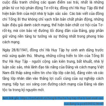
cuộc đấu tranh chống các quan điểm sai trái, nhất là những
phần tử cơ hội phản động Tơ-rốt-ky, đồng chí Hà Huy Tập đã thể
hiện bản lĩnh của một nhà lý luận sắc sảo. Các bài viết của đồng
chí Tổng Bí thư không chỉ vạch trần bản chất phản động, những
luận điệu giả danh cách mạng, thể hiện bản chất cơ hội của Tơ-
rốt-ky, mà còn bảo vệ đường lối đúng đắn của Đảng, góp phần
giữ vững nền tảng tư tưởng và sự thống nhất trong phong trào
cách mạng.
Ngày 28/8/1941, đồng chí Hà Huy Tập hy sinh anh dũng trước
mũi súng quân thù. Nhưng, những cống hiến to lớn của Tổng Bí
thư Hà Huy Tập - người cộng sản kiên trung, bất khuất, nhà lý
luận sắc sảo, nhà lãnh đạo tài năng của Đảng và cách mạng Việt
Nam đã thắp sáng niềm tin cho lớp lớp cán bộ, đảng viên và các
tầng lớp nhân dân vào thắng lợi cuối cùng của sự nghiệp cách
mạng; tiếp tục soi sáng con đường cách mạng của Đảng và dân
tộc ta trong kỷ nguyên mới.
Xem link gốc:
https://baohatinh.vn/tong-bi-thu-ha-huy-tap-nha-ly-luan-xuat-sac-
cua-dang-ta-post309352.html?