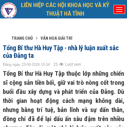
LIÊN HIỆP CÁC HỘI KHOA HỌC VÀ KỸ
Thứ Bảy, 8/8/2026
Đã kết nối EMC
THUẬT HÀ TĨNH
TRANG CHỦ
VĂN HOÁ GIẢI TRÍ
Tổng Bí thư Hà Huy Tập - nhà lý luận xuất sắc
của Đảng ta
25
Lượt xem
Đăng ngày 23-04-2026 15:54
Tổng Bí thư Hà Huy Tập thuộc lớp những chiến
sĩ cộng sản tiền bối, giữ vai trò nòng cốt trong
buổi đầu xây dựng và phát triển của Đảng. Dù
thời gian hoạt động cách mạng không dài,
nhưng bằng trí tuệ, bản lĩnh và sự dấn thân,
đồng chí đã để lại dấu ấn sâu đậm trên nhiều