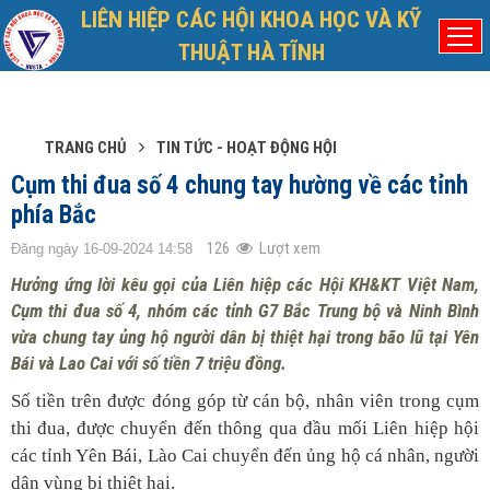
LIÊN HIỆP CÁC HỘI KHOA HỌC VÀ KỸ
Chủ nhật, 9/8/2026
Đã kết nối EMC
THUẬT HÀ TĨNH
TRANG CHỦ
TIN TỨC - HOẠT ĐỘNG HỘI
Cụm thi đua số 4 chung tay hường về các tỉnh
phía Bắc
126
Lượt xem
Đăng ngày 16-09-2024 14:58
Hưởng ứng lời kêu gọi của Liên hiệp các Hội KH&KT Việt Nam,
Cụm thi đua số 4, nhóm các tỉnh G7 Bắc Trung bộ và Ninh Bình
vừa chung tay ủng hộ người dân bị thiệt hại trong bão lũ tại Yên
Bái và Lao Cai với số tiền 7 triệu đồng.
Số tiền trên được đóng góp từ cán bộ, nhân viên trong cụm
thi đua, được chuyển đến thông qua đầu mối Liên hiệp hội
các tỉnh Yên Bái, Lào Cai chuyển đến ủng hộ cá nhân, người
dân vùng bị thiệt hại.