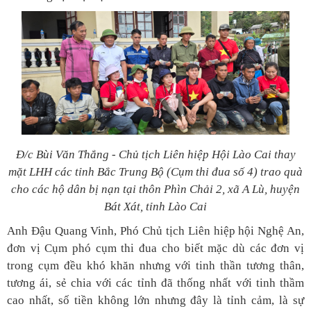
Đ/c Bùi Văn Thắng - Chủ tịch Liên hiệp Hội Lào Cai thay
mặt LHH các tỉnh Bắc Trung Bộ (Cụm thi đua số 4) trao quà
cho các hộ dân bị nạn tại thôn Phìn Chải 2, xã A Lù, huyện
Bát Xát, tỉnh Lào Cai
Anh Đậu Quang Vinh, Phó Chủ tịch Liên hiệp hội Nghệ An,
đơn vị Cụm phó cụm thi đua cho biết mặc dù các đơn vị
trong cụm đều khó khăn nhưng với tinh thần tương thân,
tương ái, sẻ chia với các tỉnh đã thống nhất với tinh thầm
cao nhất, số tiền không lớn nhưng đây là tỉnh cảm, là sự