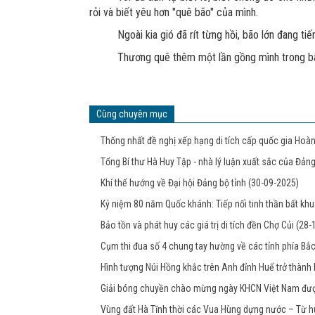
rỏi và biết yêu hơn "quê bão" của mình.
Ngoài kia gió đã rít từng hồi, bão lớn đang tiế
Thương quê thêm một lần gồng mình trong b
Cùng chuyên mục
Thống nhất đề nghị xếp hạng di tích cấp quốc gia Ho
Tổng Bí thư Hà Huy Tập - nhà lý luận xuất sắc của Đản
Khí thế hướng về Đại hội Đảng bộ tỉnh
(30-09-2025)
Kỷ niệm 80 năm Quốc khánh: Tiếp nối tinh thần bất kh
Bảo tồn và phát huy các giá trị di tích đền Chợ Củi
(28-
Cụm thi đua số 4 chung tay hường về các tỉnh phía Bắ
Hình tượng Núi Hồng khắc trên Anh đỉnh Huế trở thành D
Giải bóng chuyền chào mừng ngày KHCN Việt Nam đượ
Vùng đất Hà Tĩnh thời các Vua Hùng dựng nước – Từ hu