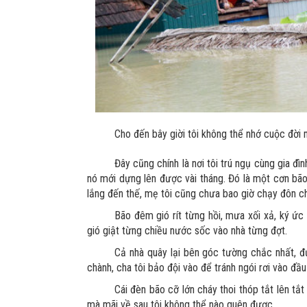
Cho đến bây giời tôi không thể nhớ cuộc đời 
Đây cũng chính là nơi tôi trú ngụ cùng gia đì
nó mới dựng lên được vài tháng. Đó là một cơn bão
lắng đến thế, mẹ tôi cũng chưa bao giờ chạy đôn ch
Bão đêm gió rít từng hồi, mưa xối xả, ký ức
gió giật từng chiều nước sốc vào nhà từng đợt.
Cả nhà quây lại bên góc tường chắc nhất, 
chành, cha tôi bảo đội vào để tránh ngói rơi vào đầ
Cái đèn bão cỡ lớn cháy thoi thóp tắt lên tắ
mà mãi về sau tôi không thể nào quên được.