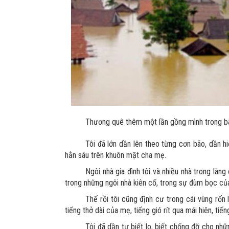
Thương quê thêm một lần gồng mình trong bã
Tôi đã lớn dần lên theo từng cơn bão, dần h
hằn sâu trên khuôn mặt cha mẹ.
Ngôi nhà gia đình tôi và nhiều nhà trong làn
trong những ngôi nhà kiên cố, trong sự đùm bọc của 
Thế rồi tôi cũng định cư trong cái vùng rố
tiếng thở dài của mẹ, tiếng gió rít qua mái hiên, tiế
Tôi đã dần tự biết lo, biết chống đỡ cho nh