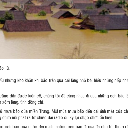
o, lũ.
iểu những khó khăn khi bão tràn qua cái làng nhỏ bé, hiểu những nếp nh
g cũng dần được kiên cố, chúng tôi đã cùng nhau đi qua những cơn bão l
xóm làng, tình đồng chí...
n lũ mưa bão của miền Trung. Mỗi mùa mưa bão đến cái ánh mắt của ch
ng chìm nổi phát ra từ chiếc đài radio cũ kỹ lại chập chờn ẩn hiện.
ững cơn bão của cuộc đời mình, những cơn bão đi qua đã cho tôi thêm r