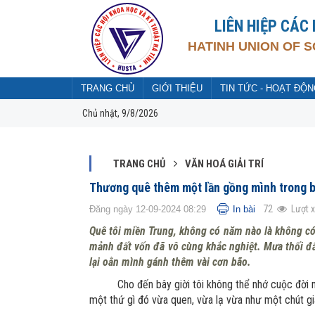
Đã kết nối EMC
LIÊN HIỆP CÁC
HATINH UNION OF 
TRANG CHỦ
GIỚI THIỆU
TIN TỨC - HOẠT ĐỘN
Chủ nhật, 9/8/2026
TRANG CHỦ
VĂN HOÁ GIẢI TRÍ
Thương quê thêm một lần gồng mình trong 
72
Lượt 
Đăng ngày 12-09-2024 08:29
In bài
Quê tôi miền Trung, không có năm nào là không có
mảnh đất vốn đã vô cùng khắc nghiệt. Mưa thối đấ
lại oằn mình gánh thêm vài cơn bão.
Cho đến bây giời tôi không thể nhớ cuộc đời 
một thứ gì đó vừa quen, vừa lạ vừa như một chút gia