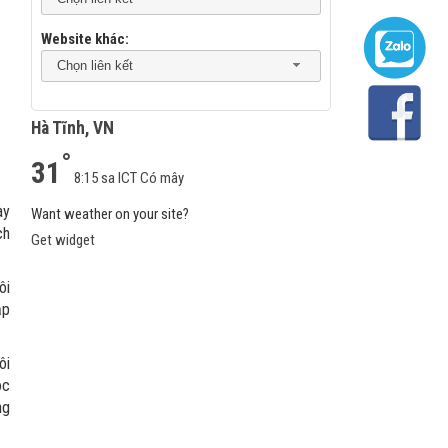
Website khác:
Chọn liên kết
Hà Tĩnh, VN
°
31
8:15 sa ICT
Có mây
ày
Want weather on your site?
ch
Get widget
ôi
ập
ôi
óc
ng