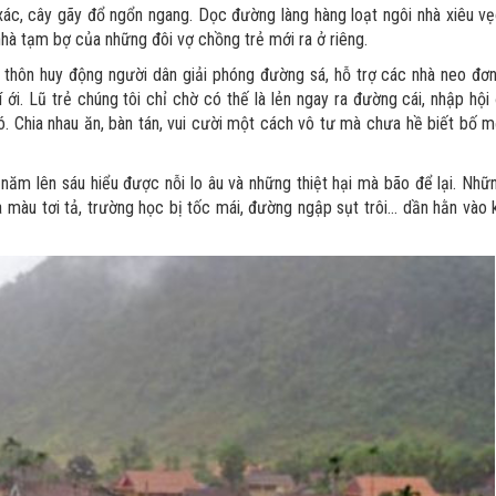
 xác, cây gãy đổ ngổn ngang. Dọc đường làng hàng loạt ngôi nhà xiêu vẹ
 nhà tạm bợ của những đôi vợ chồng trẻ mới ra ở riêng.
 thôn huy động người dân giải phóng đường sá, hỗ trợ các nhà neo đơn.
í ới. Lũ trẻ chúng tôi chỉ chờ có thế là lẻn ngay ra đường cái, nhập hội 
có. Chia nhau ăn, bàn tán, vui cười một cách vô tư mà chưa hề biết bố m
năm lên sáu hiểu được nỗi lo âu và những thiệt hại mà bão để lại. Nhữ
màu tơi tả, trường học bị tốc mái, đường ngập sụt trôi... dần hằn vào 