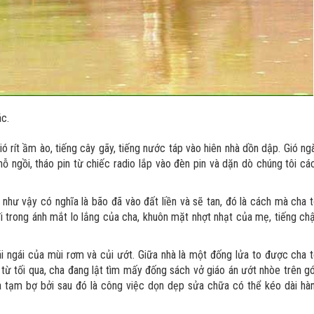
ác.
ió rít ầm ào, tiếng cây gãy, tiếng nước táp vào hiên nhà dồn dập. Gió ng
ỗ ngồi, tháo pin từ chiếc radio lắp vào đèn pin và dặn dò chúng tôi cá
 như vậy có nghĩa là bão đã vào đất liền và sẽ tan, đó là cách mà cha t
đi trong ánh mắt lo lắng của cha, khuôn mặt nhợt nhạt của mẹ, tiếng ch
ái ngái của mùi rơm và củi ướt. Giữa nhà là một đống lửa to được cha t
t từ tối qua, cha đang lật tìm mấy đống sách vở giáo án ướt nhòe trên g
 tạm bợ bởi sau đó là công việc dọn dẹp sửa chữa có thể kéo dài hà