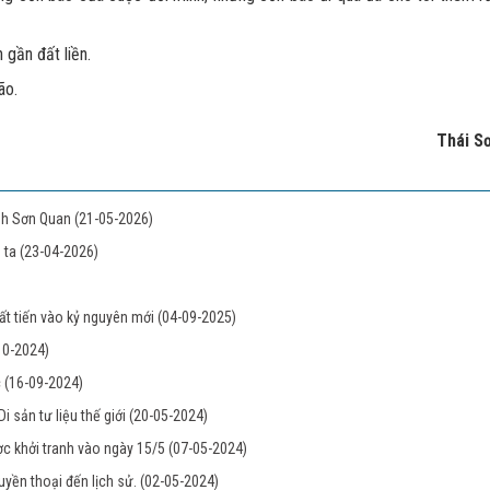
n gần đất liền.
ão.
Thái S
ành Sơn Quan
(21-05-2026)
g ta
(23-04-2026)
uất tiến vào kỷ nguyên mới
(04-09-2025)
10-2024)
c
(16-09-2024)
i sản tư liệu thế giới
(20-05-2024)
c khởi tranh vào ngày 15/5
(07-05-2024)
yền thoại đến lịch sử.
(02-05-2024)