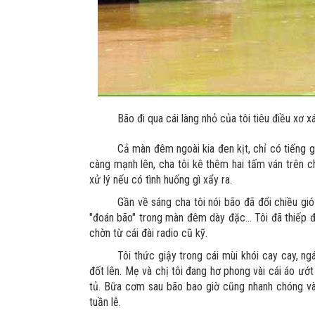
Bão đi qua cái làng nhỏ của tôi tiêu điều xơ x
Cả màn đêm ngoài kia đen kịt, chỉ có tiếng g
càng mạnh lên, cha tôi kê thêm hai tấm ván trên ch
xử lý nếu có tình huống gì xẩy ra.
Gần về sáng cha tôi nói bão đã đổi chiều gió
"đoán bão" trong màn đêm dày đặc... Tôi đã thiếp 
chờn từ cái đài radio cũ kỹ.
Tôi thức giậy trong cái mùi khói cay cay, ng
đốt lên. Mẹ và chị tôi đang hơ phong vài cái áo ướ
tủ. Bữa cơm sau bão bao giờ cũng nhanh chóng và
tuần lễ.