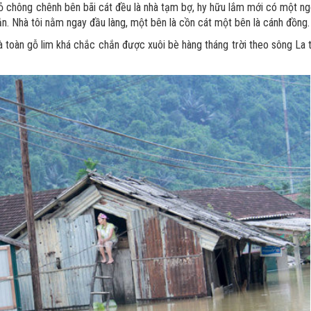
hỏ chông chênh bên bãi cát đều là nhà tạm bợ, hy hữu lắm mới có một ng
n. Nhà tôi nằm ngay đầu làng, một bên là cồn cát một bên là cánh đồng.
nhà toàn gỗ lim khá chắc chắn được xuôi bè hàng tháng trời theo sông La 