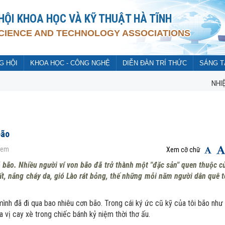
 HỘI KHOA HỌC VÀ KỸ THUẬT HÀ TĨNH
SCIENCE AND TECHNOLOGY ASSOCIATIONS
G HỘI
KHOA HỌC - CÔNG NGHỆ
DIỄN ĐÀN TRÍ THỨC
SÁNG T
NHIỆT LIỆT CHÀO
bão
xem
Xem cỡ chữ
 bão. Nhiều người ví von bão đã trở thành một "đặc sản" quen thuộc c
t, nắng cháy da, gió Lào rát bỏng, thế những mỗi năm người dân quê t
mình đã đi qua bao nhiêu cơn bão. Trong cái ký ức cũ kỹ của tôi bão như 
 vị cay xè trong chiếc bánh kỷ niệm thời thơ ấu.