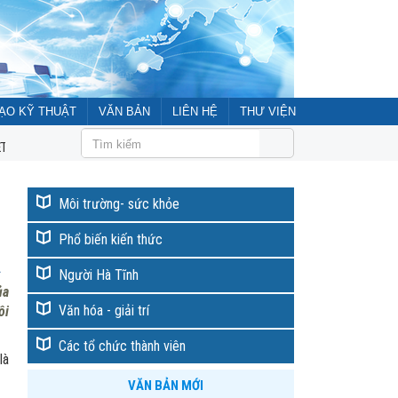
ẠO KỸ THUẬT
VĂN BẢN
LIÊN HỆ
THƯ VIỆN
 MỪNG ĐẠI HỘI ĐẠI BIỂU LIÊN HIỆP CÁC HỘI KH&KT HÀ TĨNH LẦN THỨ VI, NHI
Môi trường- sức khỏe
Phổ biến kiến thức
Người Hà Tĩnh
ủa
Văn hóa - giải trí
ôi
Các tổ chức thành viên
là
QUY CHẾ Tổ chức và hoạt động của hội
VĂN BẢN MỚI