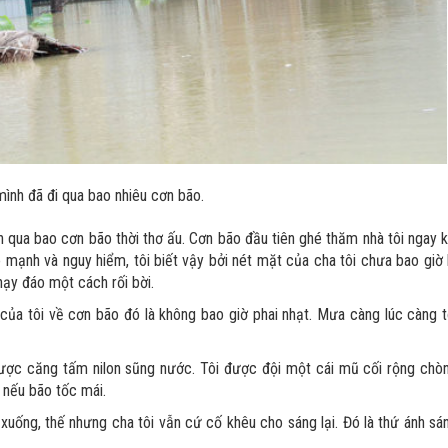
mình đã đi qua bao nhiêu cơn bão.
nh qua bao cơn bão thời thơ ấu. Cơn bão đầu tiên ghé thăm nhà tôi ngay k
 mạnh và nguy hiểm, tôi biết vậy bởi nét mặt của cha tôi chưa bao giờ 
ạy đáo một cách rối bời.
 của tôi về cơn bão đó là không bao giờ phai nhạt. Mưa càng lúc càng t
được căng tấm nilon sũng nước. Tôi được đội một cái mũ cối rộng chò
u nếu bão tốc mái.
t xuống, thế nhưng cha tôi vẫn cứ cố khêu cho sáng lại. Đó là thứ ánh sá