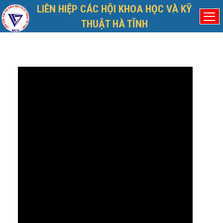
LIÊN HIỆP CÁC HỘI KHOA HỌC VÀ KỸ
Chủ nhật, 9/8/2026
Đã kết nối EMC
THUẬT HÀ TĨNH