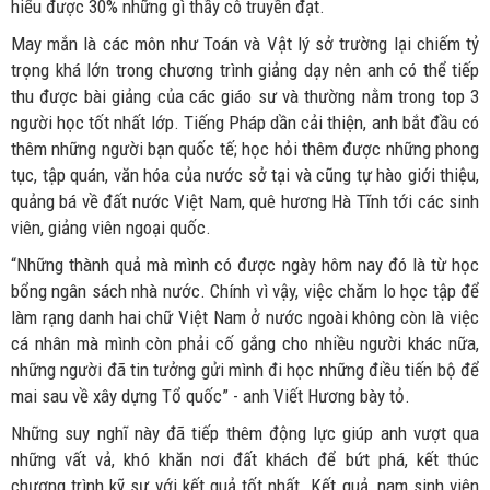
hiểu được 30% những gì thầy cô truyền đạt.
May mắn là các môn như Toán và Vật lý sở trường lại chiếm tỷ
trọng khá lớn trong chương trình giảng dạy nên anh có thể tiếp
thu được bài giảng của các giáo sư và thường nằm trong top 3
người học tốt nhất lớp. Tiếng Pháp dần cải thiện, anh bắt đầu có
thêm những người bạn quốc tế; học hỏi thêm được những phong
tục, tập quán, văn hóa của nước sở tại và cũng tự hào giới thiệu,
quảng bá về đất nước Việt Nam, quê hương Hà Tĩnh tới các sinh
viên, giảng viên ngoại quốc.
“Những thành quả mà mình có được ngày hôm nay đó là từ học
bổng ngân sách nhà nước. Chính vì vậy, việc chăm lo học tập để
làm rạng danh hai chữ Việt Nam ở nước ngoài không còn là việc
cá nhân mà mình còn phải cố gắng cho nhiều người khác nữa,
những người đã tin tưởng gửi mình đi học những điều tiến bộ để
mai sau về xây dựng Tổ quốc” - anh Viết Hương bày tỏ.
Những suy nghĩ này đã tiếp thêm động lực giúp anh vượt qua
những vất vả, khó khăn nơi đất khách để bứt phá, kết thúc
chương trình kỹ sư với kết quả tốt nhất. Kết quả, nam sinh viên