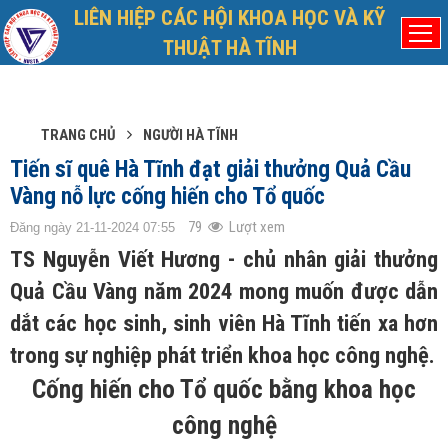
LIÊN HIỆP CÁC HỘI KHOA HỌC VÀ KỸ
Thứ Bảy, 8/8/2026
Đã kết nối EMC
THUẬT HÀ TĨNH
TRANG CHỦ
NGƯỜI HÀ TĨNH
Tiến sĩ quê Hà Tĩnh đạt giải thưởng Quả Cầu
Vàng nỗ lực cống hiến cho Tổ quốc
79
Lượt xem
Đăng ngày 21-11-2024 07:55
TS Nguyễn Viết Hương - chủ nhân giải thưởng
Quả Cầu Vàng năm 2024 mong muốn được dẫn
dắt các học sinh, sinh viên Hà Tĩnh tiến xa hơn
trong sự nghiệp phát triển khoa học công nghệ.
Cống hiến cho Tổ quốc bằng khoa học
công nghệ