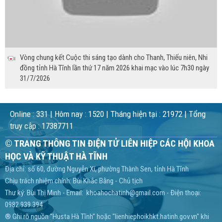
Vòng chung kết Cuộc thi sáng tạo dành cho Thanh, Thiếu niên, Nhi
đồng tỉnh Hà Tĩnh lần thứ 17 năm 2026 khai mạc vào lúc 7h30 ngày
31/7/2026
Online :
331
| Hôm nay :
1520
| Tháng hiện tại :
21972
| Tổng
truy cập :
17387711
© TRANG THÔNG TIN ĐIỆN TỬ LIÊN HIỆP CÁC HỘI KHOA
HỌC VÀ KỸ THUẬT HÀ TĨNH
Địa chỉ: số 60, đường Nguyễn Xí, phường Thành Sen, tỉnh Hà Tĩnh
Chịu trách nhiệm chính: Bùi Khắc Bằng - Chủ tịch
Thư ký: Bùi Thị Minh - Email: khoahochatinh@gmail.com - Điện thoại:
0982.939.394
® Ghi rõ nguồn "Husta Hà Tĩnh" hoặc "lienhiephoikhkt.hatinh.gov.vn" khi