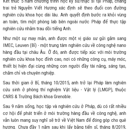
Kết thúc 5 năm chương trình học kỹ sư/thạc sĩ tại Pháp, chàng
trai trẻ Nguyễn Viết Hương xác định sẽ theo đuổi con đường
nghiên cứu khoa học dài lâu. Anh quyết định bước ra khỏi vùng
an toàn, tìm một phòng lab bên ngoài nước Pháp để thực tập
nghiên cứu nhằm trau dồi tiếng Anh.
Như một sự may mắn, anh được một vị giáo sư gửi gắm sang
IMEC, Leuven (Bỉ) - một trung tâm nghiên cứu về công nghệ nano
hàng đầu tại châu Âu. Ở đó, anh được tiếp xúc với môi trường
nghiên cứu khoa học đỉnh cao, nơi có những công cụ, máy móc,
thiết bị hiện đại cùng những con người đầy tài năng, sáng tạo,
chăm chỉ và chuyên nghiệp.
Sau thời gian ở Bỉ, tháng 10/2015, anh trở lại Pháp làm nghiên
cứu sinh ở phòng thí nghiệm Vật liệu - Vật lý (LMGP), thuộc
CNRS & Trường Bách khoa Grenoble.
Sau 9 năm sống, học tập và nghiên cứu ở Pháp, dù có rất nhiều
cơ hội để phát triển ở môi trường hàng đầu về công nghệ, anh
vẫn luôn mang suy nghĩ sẽ trở về Việt Nam để đóng góp cho quê
hương. Chưa đầy 1 năm sau khi lấy bằng tiến sĩ, tháng 8/2019,