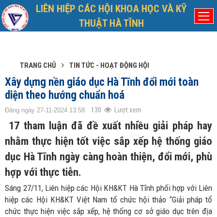
LIÊN HIỆP CÁC HỘI KHOA HỌC VÀ KỸ
Chủ nhật, 9/8/2026
Đã kết nối EMC
THUẬT HÀ TĨNH
TRANG CHỦ
TIN TỨC - HOẠT ĐỘNG HỘI
Xây dựng nền giáo dục Hà Tĩnh đổi mới toàn
diện theo hướng chuẩn hoá
130
Lượt xem
Đăng ngày 27-11-2024 13:58
17 tham luận đã đề xuất nhiều giải pháp hay
nhằm thực hiện tốt việc sắp xếp hệ thống giáo
dục Hà Tĩnh ngày càng hoàn thiện, đổi mới, phù
hợp với thực tiễn.
Sáng 27/11, Liên hiệp các Hội KH&KT Hà Tĩnh phối hợp với Liên
hiệp các Hội KH&KT Việt Nam tổ chức hội thảo “Giải pháp tổ
chức thực hiện việc sắp xếp, hệ thống cơ sở giáo dục trên địa