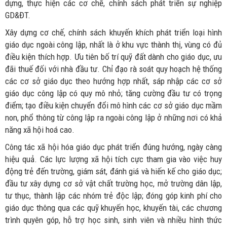
dựng, thực hiện các cơ chế, chính sách phát triển sự nghiệp
GD&ĐT.
Xây dựng cơ chế, chính sách khuyến khích phát triển loại hình
giáo dục ngoài công lập, nhất là ở khu vực thành thị, vùng có đủ
điều kiện thích hợp. Ưu tiên bố trí quỹ đất dành cho giáo dục, ưu
đãi thuế đối với nhà đầu tư. Chỉ đạo rà soát quy hoạch hệ thống
các cơ sở giáo dục theo hướng hợp nhất, sáp nhập các cơ sở
giáo dục công lập có quy mô nhỏ; tăng cường đầu tư có trọng
điểm; tạo điều kiện chuyển đổi mô hình các cơ sở giáo dục mầm
non, phổ thông từ công lập ra ngoài công lập ở những nơi có khả
năng xã hội hoá cao.
Công tác xã hội hóa giáo dục phát triển đúng hướng, ngày càng
hiệu quả. Các lực lượng xã hội tích cực tham gia vào việc huy
động trẻ đến trường, giám sát, đánh giá và hiến kế cho giáo dục;
đầu tư xây dựng cơ sở vật chất trường học, mở trường dân lập,
tư thục, thành lập các nhóm trẻ độc lập; đóng góp kinh phí cho
giáo dục thông qua các quỹ khuyến học, khuyến tài, các chương
trình quyên góp, hỗ trợ học sinh, sinh viên và nhiều hình thức