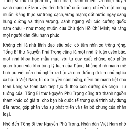
Tổng Bí thư đã phát huy tinh thần, trách nhiệm và nhiệt huyết
cách mạng để làm việc đến hơi thở cuối cùng, chỉ với một mong
muốn: Đảng thực sự trong sạch, vững mạnh; đất nước ngày càng
hùng cường và thịnh vượng, sánh ngang với các cường quốc
năm châu - như mong muốn của Chủ tịch Hồ Chí Minh; và rằng
mọi người dân đều hạnh phúc.
Không chỉ là nhà lãnh đạo sâu sắc, có tầm nhìn xa trông rộng,
Tổng Bí thư Nguyễn Phú Trọng cũng là một nhà lý luận uyên bác,
một nhà khoa học mẫu mực với tư duy xuất chúng, góp phần
quan trọng vào kho tàng lý luận của Đảng, khẳng định mạnh mẽ
tính ưu việt của chủ nghĩa xã hội và con đường đi lên chủ nghĩa
xã hội ở Việt Nam, từ đó truyền cảm hứng, niềm tin mãnh liệt cho
toàn Đảng và toàn dân tiếp tục đi theo con đường đã chọn. Tư
tưởng của Tổng Bí thư Nguyễn Phú Trọng cũng trở thành nguồn
tham khảo có giá trị cho bạn bè quốc tế trong quá trình xây dựng
đất nước, góp phần vào sự phát triển và tiến bộ chung của nhân
loại.
Nhớ đến Tổng Bí thư Nguyễn Phú Trọng, Nhân dân Việt Nam nhớ