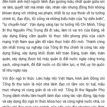
đến hình ảnh một người lãnh đạo gương mẫu, nhất quán giữa nói
và làm, quyết liệt mà nhân văn, nhân văn nhưng đồng thời không
khoan dung với những sai phạm, nhất là sự suy thoái về tư tưởng
chính trị, đạo đức, lối sống và những biểu hiện của “tự diễn biến”,
“tự chuyển hóa”. Vận dụng sáng tạo tư tưởng Hồ Chí Minh, Tổng
Bí thư Nguyễn Phú Trọng đã đi sâu, làm rõ vai trò của Đảng, về
xây dựng Đảng cầm quyền từ thực tiễn phong phú của cách
mạng Việt Nam qua gần 40 năm thực hiện đổi mới. Thành công
lớn nhất trong sự nghiệp của Tổng Bí thư chính là công tác xây
dựng Đảng, xây dựng khối đoàn kết toàn Đảng, toàn dân, toàn
quân, xây dựng được bộ máy quản lý đất nước ngày càng trong
sạch, vững mạnh, để đất nước có đủ tiềm lực, vị thế, uy tín quốc
tế như ngày nay.
Với đội ngũ trí thức Liên hiệp Hội Việt Nam, hình ảnh Đồng chí
Tổng Bí thư luôn là một nhà lãnh đạo có tầm vóc trí tuệ, mẫu
mực nhưng vô cùng giản dị và cởi mở. Tổng Bí thư Nguyễn Phú
Trọng dành nhiều tâm huyết lãnh đạo công tác vận động, tập hợp
và xây dựng đội ngũ trí thức khoa học và công nghệ nước nhà, có
nhiều chỉ đạo giúp các ngành, các cấp, các địa phương xác định