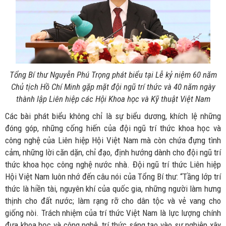
Tổng Bí thư Nguyễn Phú Trọng phát biểu tại Lễ kỷ niệm 60 năm
Chủ tịch Hồ Chí Minh gặp mặt đội ngũ trí thức và 40 năm ngày
thành lập Liên hiệp các Hội Khoa học và Kỹ thuật Việt Nam
Các bài phát biểu không chỉ là sự biểu dương, khích lệ những
đóng góp, những cống hiến của đội ngũ trí thức khoa học và
công nghệ của Liên hiệp Hội Việt Nam mà còn chứa đựng tình
cảm, những lời căn dặn, chỉ đạo, định hướng dành cho đội ngũ trí
thức khoa học công nghệ nước nhà. Đội ngũ trí thức Liên hiệp
Hội Việt Nam luôn nhớ đến câu nói của Tổng Bí thư: “Tầng lớp trí
thức là hiền tài, nguyên khí của quốc gia, những người làm hưng
thịnh cho đất nước; làm rạng rỡ cho dân tộc và vẻ vang cho
giống nòi. Trách nhiệm của trí thức Việt Nam là lực lượng chính
đưa khoa học và công nghệ, trí thức sáng tạo vào sự nghiệp xây