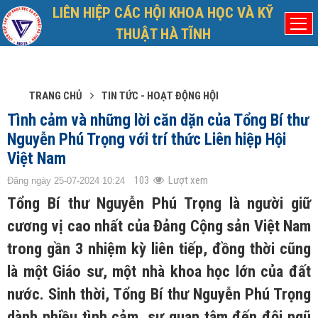
LIÊN HIỆP CÁC HỘI KHOA HỌC VÀ KỸ
Thứ Hai, 10/8/2026
Đã kết nối EMC
THUẬT HÀ TĨNH
TRANG CHỦ
TIN TỨC - HOẠT ĐỘNG HỘI
Tình cảm và những lời căn dặn của Tổng Bí thư
Nguyễn Phú Trọng với trí thức Liên hiệp Hội
Việt Nam
103
Lượt xem
Đăng ngày 25-07-2024 10:24
Tổng Bí thư Nguyễn Phú Trọng là người giữ
cương vị cao nhất của Đảng Cộng sản Việt Nam
trong gần 3 nhiệm kỳ liên tiếp, đồng thời cũng
là một Giáo sư, một nhà khoa học lớn của đất
nước. Sinh thời, Tổng Bí thư Nguyễn Phú Trọng
dành nhiều tình cảm, sự quan tâm đến đội ngũ